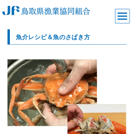
魚介レシピ＆魚のさばき方