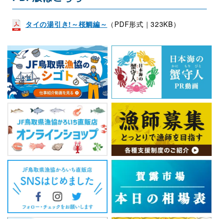
タイの湯引き!～桜鯛編～
（PDF形式｜323KB）