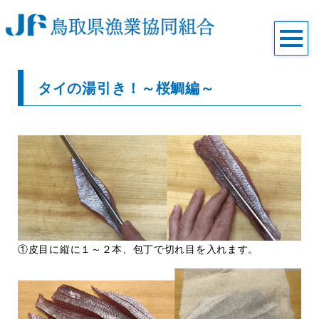
タイの湯引き！～桜鯛編～
①皮目に縦に１～２本、包丁で切れ目を入れます。