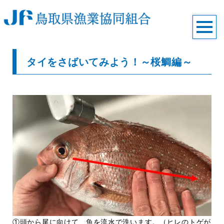
タイをさばいてみよう！～桜鯛編～
①頭から尾に向けて、魚を流水で洗います。（ヒレのトゲが