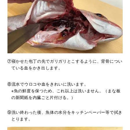
⑦寝かせた包丁の先でガリガリとこするように、背骨につい
ている血をかき出します。
⑧流水でウロコや血をきれいに洗います。
※魚の鮮度を保つため、これ以上は洗いません。（まな板
の新聞紙を内臓ごと片付ける。）
⑨洗い終わった後、魚体の水分をキッチンペーパー等で拭き
とります。