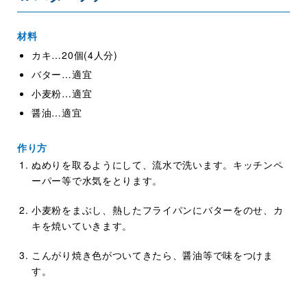
材料
カキ…20個(4人分)
バター…適宜
小麦粉…適宜
醤油…適宜
作り方
ぬめりを取るようにして、流水で洗います。キッチンペ
ーパー等で水気をとります。
小麦粉をまぶし、熱したフライパンにバターをのせ、カ
キを焼いていきます。
こんがり焼き色がついてきたら、醤油等で味をつけま
す。